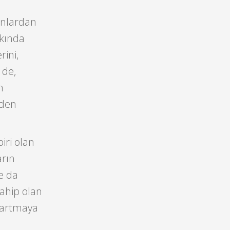
Bunlardan
kında
ini,
 de,
n
rden
iri olan
arın
ne da
sahip olan
e artmaya