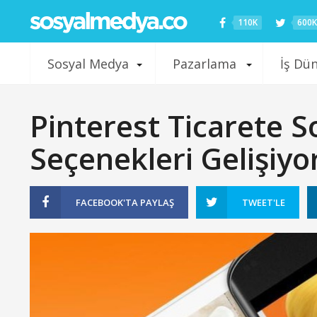
110K
600K
Sosyal Medya
Pazarlama
İş Dü
Pinterest Ticarete 
Seçenekleri Gelişiyo
FACEBOOK'TA
PAYLAŞ
TWEET'LE