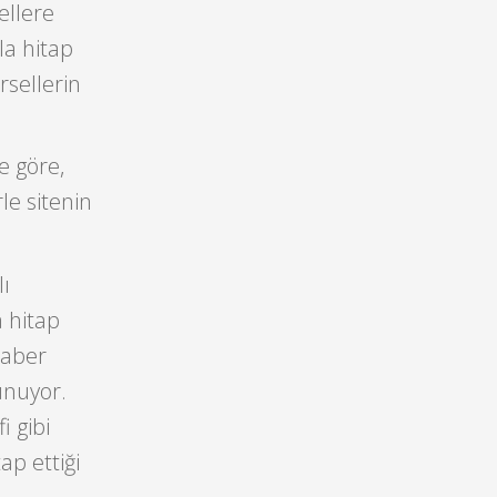
ellere
a hitap
rsellerin
e göre,
le sitenin
lı
a hitap
eraber
lunuyor.
i gibi
ap ettiği