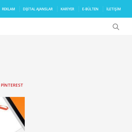
REKLAM
DIJITAL AJANSLAR
KARIYER
E-BÜLTEN
İLETİŞİM
x
,
PINTEREST