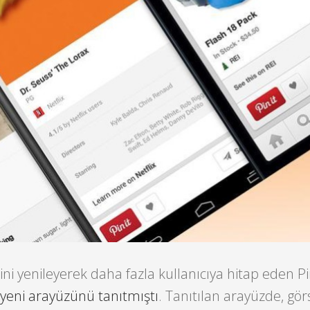
ni yenileyerek daha fazla kullanıcıya hitap eden Pi
yeni arayüzünü tanıtmıştı
. Tanıtılan arayüzde, gör