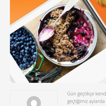
Gün geçtikçe kendi
geçtiğimiz aylarda