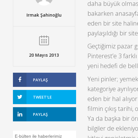
daha büyük olmasını
bakarken anasayfa
Irmak Şahinoğlu
eden bir site halin
paylaşıldığı bir si
Geçtiğimiz pazar g
Pinterest’e 3 fark
20 Mayıs 2013
yeni hedefi de bel
Yeni pinler; yemek
PAYLAŞ
kategoriye ayrılıyo
TWEET'LE
eden bir hal alıyor.
filmin çıkış tarihi
PAYLAŞ
Ya da başka bir ör
bilgiler de ekleniy
E-bülten ile haberlerimiz