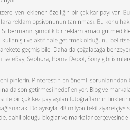
 oluyor.
zere, yeni eklenen özelliğin bir çok kar payı var. 
alara reklam opsiyonunun tanınması. Bu konu hak
 Silbermann, şimdilik bir reklam amacı gütmedikler
 kullanışlı ve aktif hale getirmek olduğunu belirtse
arekete geçmiş bile. Daha da çoğalacağa benzeye
ı ise eBay, Sephora, Home Depot, Sony gibi isimle
eni pinlerin, Pinterest’in en önemli sorunlarından b
asına da son getirmesi hedefleniyor. Blog ve markal
sı ile bir çok kez paylaşılan fotoğraflarının linkleri
ğlanacak. Dolayısıyla, 48 milyon tekil ziyaretçiye 
ği de, dahil olduğu bloglar ve markalar çerçevesind