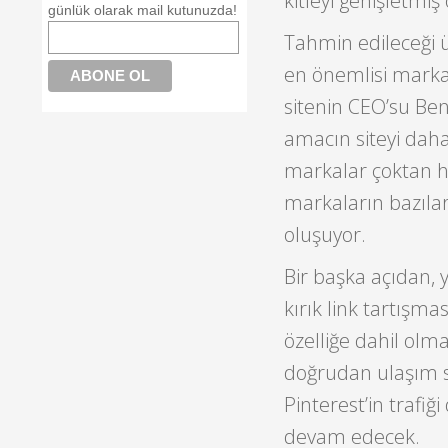
kitleyi genişletmiş
günlük olarak mail kutunuzda!
Tahmin edileceği ü
en önemlisi mark
sitenin CEO’su Ben
amacın siteyi daha
markalar çoktan h
markaların bazılar
oluşuyor.
Bir başka açıdan, y
kırık link tartışm
özelliğe dahil olma
doğrudan ulaşım sa
Pinterest’in trafi
devam edecek.