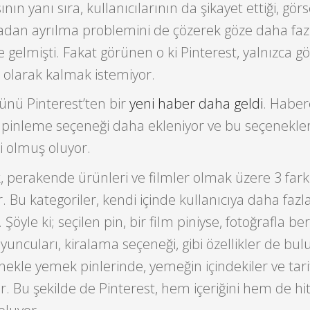
n yanı sıra, kullanıcılarının da şikayet ettiği, görs
dan ayrılma problemini de çözerek göze daha fazl
e gelmişti. Fakat görünen o ki Pinterest, yalnızca gö
te olarak kalmak istemiyor.
ünü Pinterest’ten bir
yeni haber daha geldi
. Haber
lı pinleme seçeneği daha ekleniyor ve bu seçenekler
li olmuş oluyor.
, perakende ürünleri ve filmler olmak üzere 3 fark
r. Bu kategoriler, kendi içinde kullanıcıya daha fazl
 Şöyle ki; seçilen pin, bir film piniyse, fotoğrafla b
, oyuncuları, kiralama seçeneği, gibi özellikler de bu
nekle yemek pinlerinde, yemeğin içindekiler ve tarif
or. Bu şekilde de Pinterest, hem içeriğini hem de hit