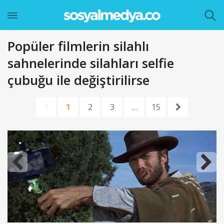
Popüler filmlerin silahlı
sahnelerinde silahları selfie
çubuğu ile değiştirilirse
1
2
3
…
15