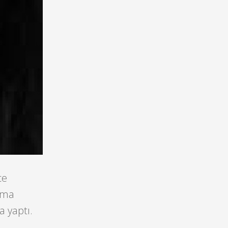
ce
rma
a yaptı.