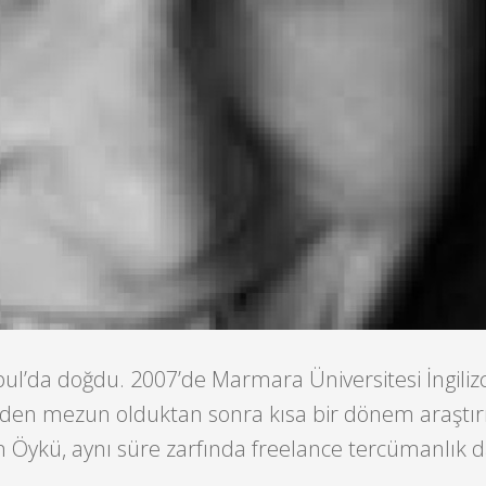
bul’da doğdu. 2007’de Marmara Üniversitesi İngiliz
nden mezun olduktan sonra kısa bir dönem araştı
 Öykü, aynı süre zarfında freelance tercümanlık d