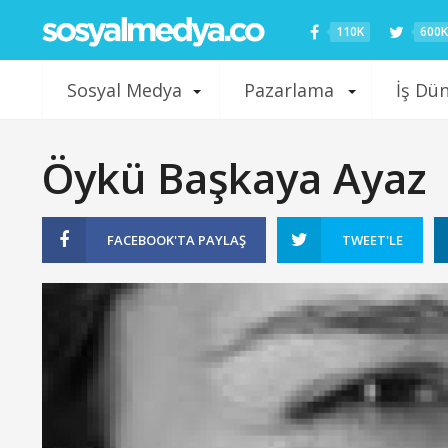
110K
600K
Sosyal Medya
Pazarlama
İş Dü
Öykü Başkaya Ayaz
FACEBOOK'TA
PAYLAŞ
TWEET'LE