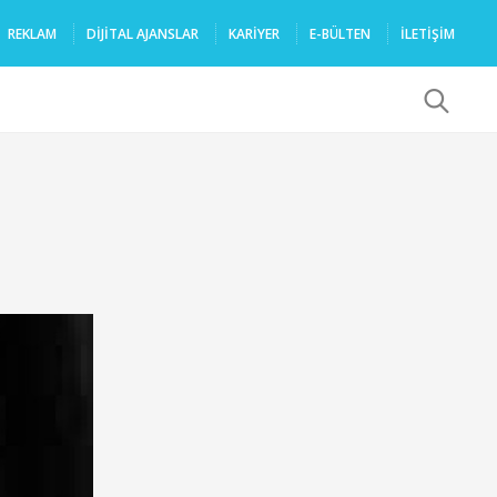
REKLAM
DIJITAL AJANSLAR
KARIYER
E-BÜLTEN
İLETİŞİM
x