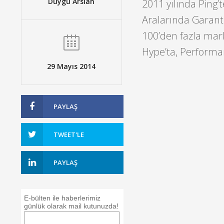
Duygu Arslan
2011 yılında Ping’
Aralarında Garanti,
100’den fazla mar
Hype’ta, Performa
29 Mayıs 2014
PAYLAŞ
TWEET'LE
PAYLAŞ
E-bülten ile haberlerimiz
günlük olarak mail kutunuzda!