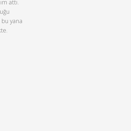
ım attı.
duğu
n bu yana
te.