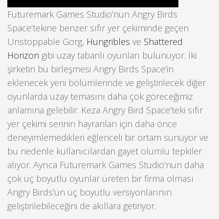
Futuremark Games Studio’nun Angry Birds
Space’tekine benzer sıfır yer çekiminde geçen
Unstoppable Gorg,
Hungribles
ve
Shattered
Horizon
gibi uzay tabanlı oyunları bulunuyor. İki
şirketin bu birleşmesi Angry Birds Space’in
eklenecek yeni bölümlerinde ve geliştirilecek diğer
oyunlarda uzay temasını daha çok göreceğimiz
anlamına gelebilir. Keza Angry Bird Space’teki sıfır
yer çekimi serinin hayranları için daha önce
deneyimlemedikleri eğlenceli bir ortam sunuyor ve
bu nedenle kullanıcılardan gayet olumlu tepkiler
alıyor. Ayrıca Futuremark Games Studio’nun daha
çok üç boyutlu oyunlar üreten bir firma olması
Angry Birds’ün üç boyutlu versiyonlarının
geliştirilebileceğini de akıllara getiriyor.