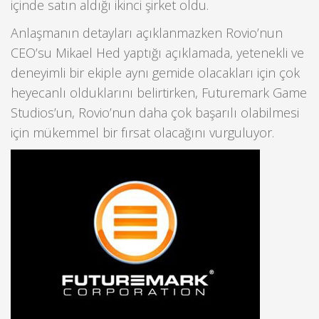
içinde satın aldığı ikinci şirket oldu.
Anlaşmanın detayları açıklanmazken Rovio’nun
CEO’su Mikael Hed yaptığı açıklamada, yetenekli ve
deneyimli bir ekiple aynı gemide olacakları için çok
heyecanlı olduklarını belirtirken, Futuremark Game
Studios’un, Rovio’nun daha çok başarılı olabilmesi
için mükemmel bir fırsat olacağını vurguluyor.