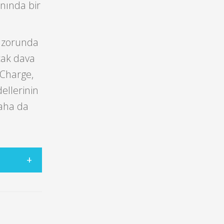
anında bir
 zorunda
cak dava
 Charge,
ellerinin
daha da