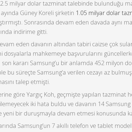
 2.5 milyar dolar tazminat talebinde bulunduğu
 ayında Güney Koreli şirketin
1.05 milyar dolar taz
aştırmıştı. Sonrasında devam eden davada aynı 
da indirime gitti.
evam eden davanın altından tabiri caizse çok sular
eni dosyalarla mahkemeye başvurularını güncellerk
n son kararı Samsung’u bir anlamda 452 milyon d
ple bu süreçte Samsung’a verilen cezayı az bulmuş
asını talep etmişti.
erine göre Yargıç Koh, geçmişte yapılan tazminat 
lemeyecek iki hata buldu ve davanın 14 Samsung 
e yeni bir duruşmayla devam etmesi konusunda kar
ararında Samsung’un 7 akıllı telefon ve tablet model