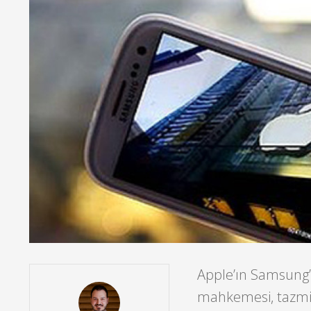
Apple’ın Samsung’
mahkemesi, tazmin