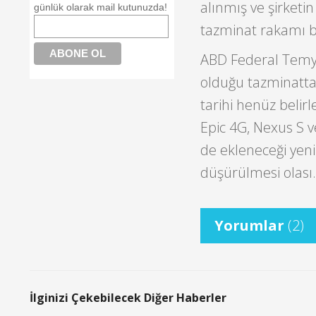
alınmış ve şirketi
günlük olarak mail kutunuzda!
tazminat rakamı be
ABD Federal Temy
olduğu tazminatta 
tarihi henüz beli
Epic 4G, Nexus S v
de ekleneceği yen
düşürülmesi olası.
Yorumlar
(2)
İlginizi Çekebilecek Diğer Haberler