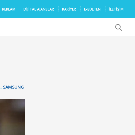
REKLAM
DIJITAL AJANSLAR
KARIYER
E-BÜLTEN
İLETİŞİM
x
R
,
SAMSUNG