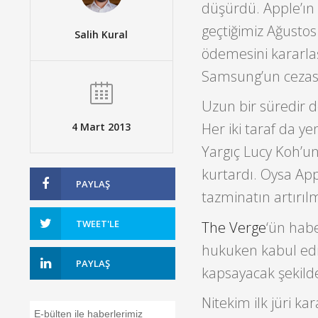
düşürdü. Apple’ın
geçtiğimiz Ağustos
Salih Kural
ödemesini kararl
Samsung’un cezasın
Uzun bir süredir d
Her iki taraf da y
4 Mart 2013
Yargıç Lucy Koh’u
kurtardı. Oysa Ap
PAYLAŞ
tazminatın artırılm
TWEET'LE
The Verge
‘ün hab
hukuken kabul edi
PAYLAŞ
kapsayacak şekild
Nitekim ilk jüri k
E-bülten ile haberlerimiz