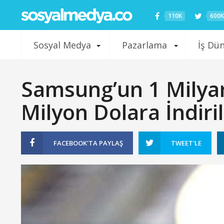
110K
600K
Sosyal Medya
Pazarlama
İş Dü
Samsung’un 1 Milyar
Milyon Dolara İndiril
FACEBOOK'TA
PAYLAŞ
TWEET'LE