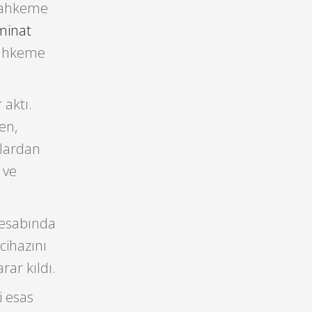
 mahkeme
minat
mahkeme
 aktı.
en,
olardan
 ve
hesabında
cihazını
ar kıldı.
i esas