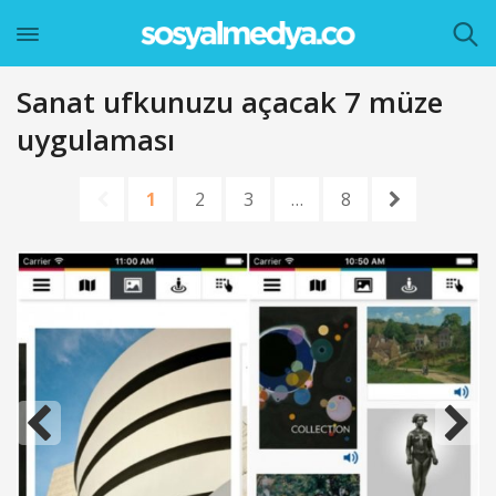
Sanat ufkunuzu açacak 7 müze
uygulaması
1
2
3
…
8