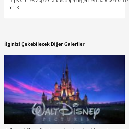
https://itunes.apple.com/us/app/guggenheim/id600046331?
mt=8
İlginizi Çekebilecek Diğer Galeriler