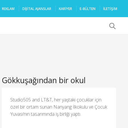
REKLAM
DIJITAL AJANSLAR
KARIYER
E-BÜLTEN
İLETİŞİM
x
Gökkuşağından bir okul
Studio505 and LT&T, her yaştaki çocuklar için
özel bir ortam sunan Nanyang İlkokulu ve Çocuk
Yuvası’nın tasarımında iş birliği yaptı.