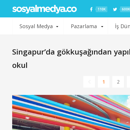
110K
600K
Sosyal Medya
Pazarlama
İş Dü
Singapur’da gökkuşağından yapılm
okul
1
2