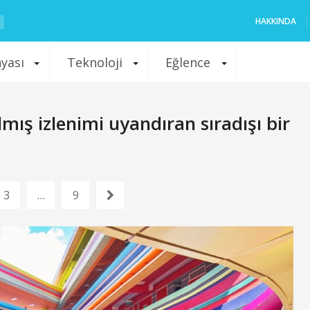
HAKKINDA
nyası
Teknoloji
Eğlence
ış izlenimi uyandıran sıradışı bir
3
…
9