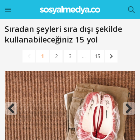
Sıradan şeyleri sıra dışı şekilde
kullanabileceğiniz 15 yol
1
2
3
…
15