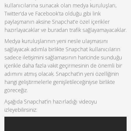
kullanıcılarına sunacak olan medya kuruluşları,
Twitter’da ve Facebook’ta olduğu gibi link
paylaşmanın aksine Snapchat’e özel içerikler
hazırlayacaklar ve buradan trafik sağlayamayacaklar.
Medya kuruluşlarının yeni nesle ulaşmasını
sağlayacak adımla birlikte Snapchat kullanıcıların
sadece iletişimini sağlamasının haricinde sunduğu
içerikle daha fazla vakit geçirmesinin de önemli bir
adımını atmış olacak. Snapchat’in yeni özelliğinin
hangi geliştirmelerle genişletileceğiniyse birlikte
göreceğiz.
Aşağıda Snapchat’in hazırladığı videoyu
izleyebilirsiniz: