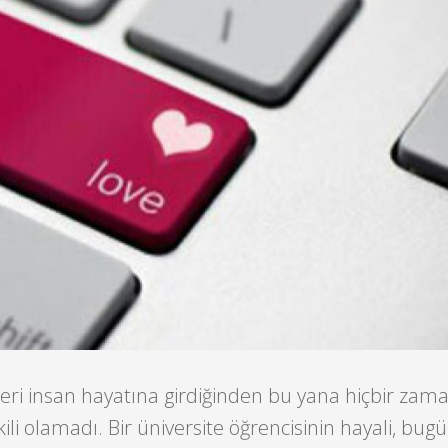
eri insan hayatına girdiğinden bu yana hiçbir zam
li olamadı. Bir üniversite öğrencisinin hayali, bu