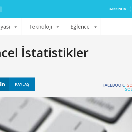
HAKKINDA
nyası
Teknoloji
Eğlence
el İstatistikler
PAYLAŞ
FACEBOOK
,
GO
SO