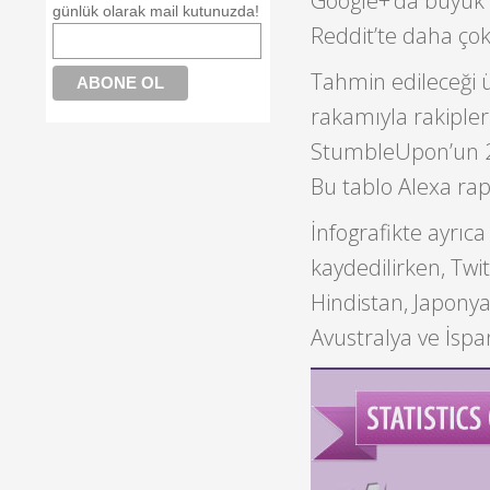
Google+’da büyük f
günlük olarak mail kutunuzda!
Reddit’te daha çok 
Tahmin edileceği ü
rakamıyla rakipler
StumbleUpon’un 27.
Bu tablo Alexa rapo
İnfografikte ayrıc
kaydedilirken, Twit
Hindistan, Japonya
Avustralya ve İspa