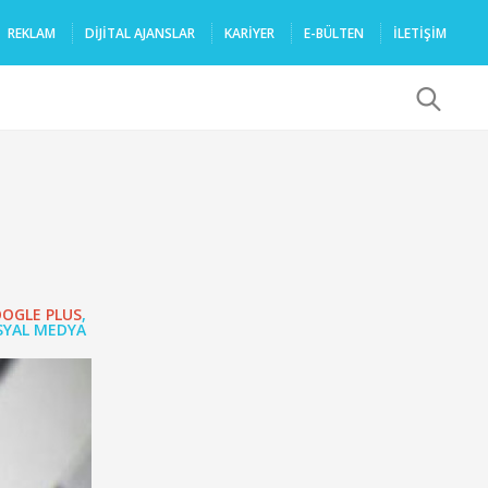
REKLAM
DIJITAL AJANSLAR
KARIYER
E-BÜLTEN
İLETİŞİM
x
OGLE PLUS
,
SYAL MEDYA