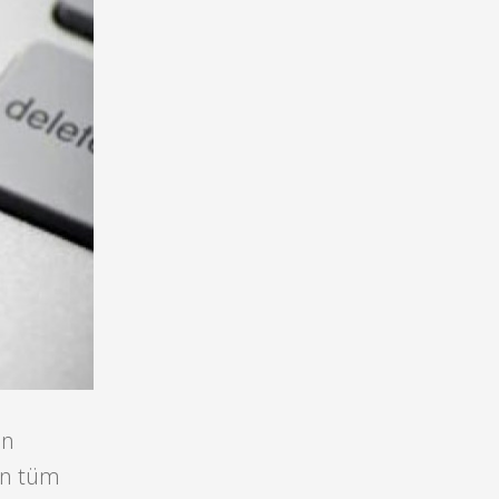
an
gün tüm