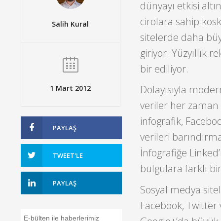
dünyayı etkisi altı
cirolara sahip kos
Salih Kural
sitelerde daha büyü
giriyor. Yüzyıllık 
bir ediliyor.
Dolayısıyla modern
1 Mart 2012
veriler her zaman i
infografik, Faceboo
PAYLAŞ
verileri barındırm
İnfografiğe Linked
TWEET'LE
bulgulara farklı bi
PAYLAŞ
Sosyal medya sitele
Facebook, Twitter 
E-bülten ile haberlerimiz