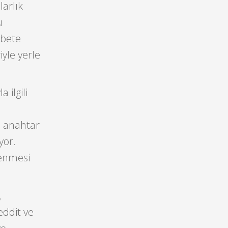
larlık
u
abete
iyle yerle
 ilgili
ı
li anahtar
yor.
lenmesi
,
eddit ve