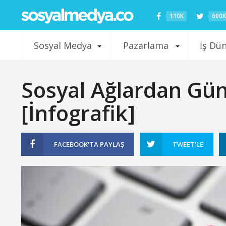
110K
600K
Sosyal Medya
Pazarlama
İş Dü
Sosyal Ağlardan Günc
[İnfografik]
FACEBOOK'TA
PAYLAŞ
TWEET'LE