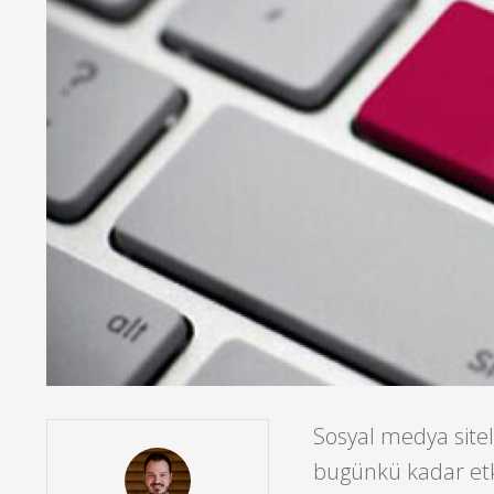
Sosyal medya sitel
bugünkü kadar etki