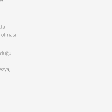
ve
kta
 olması.
olduğu
ezya,