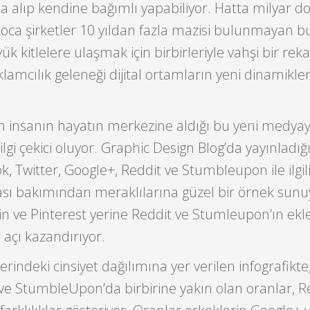
na alıp kendine bağımlı yapabiliyor. Hatta milyar do
koca şirketler 10 yıldan fazla mazisi bulunmayan b
k kitlelere ulaşmak için birbirleriyle vahşi bir rek
reklamcılık geleneği dijital ortamların yeni dinamikler
 insanın hayatın merkezine aldığı bu yeni medyayla
lgi çekici oluyor. Graphic Design Blog’da yayınladığ
k, Twitter, Google+, Reddit ve Stumbleupon ile ilgi
ası bakımından meraklılarına güzel bir örnek sunu
’in ve Pinterest yerine Reddit ve Stumleupon’ın ek
r açı kazandırıyor.
rindeki cinsiyet dağılımına yer verilen infografikte
ve StumbleUpon’da birbirine yakın olan oranlar, R