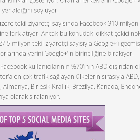
arklılıklar gösteriyor. Oranlar erkeklerin Google+ 
yer aldığını söylüyor.
zere tekil ziyaretçi sayısında Facebook 310 milyon
ine fark atıyor. Ancak bu konudaki dikkat çekici no
5 milyon tekil ziyaretçi sayısıyla Google+’ı geçmiş
rlarında yerini Google+’ın birinciliğine bırakıyor.
a Facebook kullanıcılarının %70’inin ABD dışından 
ter’a en çok trafik sağlayan ülkelerin sırasıyla ABD,
, Almanya, Birleşik Krallık, Brezilya, Kanada, Endon
nya olarak sıralanıyor.