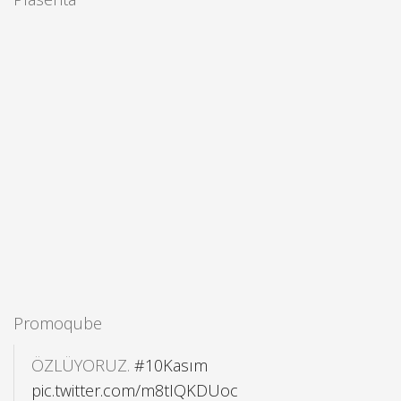
Promoqube
ÖZLÜYORUZ.
#10Kasım
pic.twitter.com/m8tIQKDUoc