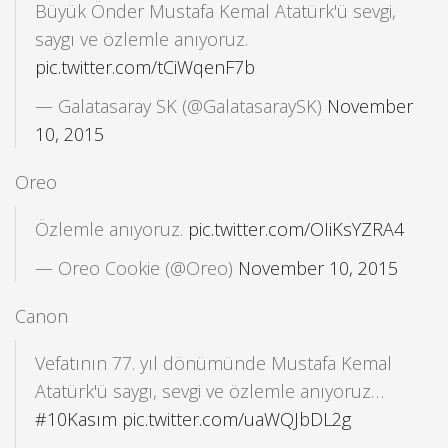
Büyük Önder Mustafa Kemal Atatürk'ü sevgi,
saygı ve özlemle anıyoruz.
pic.twitter.com/tCiWqenF7b
— Galatasaray SK (@GalatasaraySK)
November
10, 2015
Oreo
Özlemle anıyoruz.
pic.twitter.com/OIiKsYZRA4
— Oreo Cookie (@Oreo)
November 10, 2015
Canon
Vefatının 77. yıl dönümünde Mustafa Kemal
Atatürk'ü saygı, sevgi ve özlemle anıyoruz…
#10Kasım
pic.twitter.com/uaWQJbDL2g