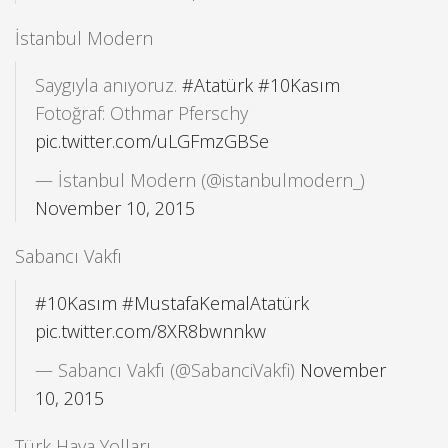
İstanbul Modern
Saygıyla anıyoruz.
#Atatürk
#10Kasım
Fotoğraf: Othmar Pferschy
pic.twitter.com/uLGFmzGBSe
— İstanbul Modern (@istanbulmodern_)
November 10, 2015
Sabancı Vakfı
#10Kasım
#MustafaKemalAtatürk
pic.twitter.com/8XR8bwnnkw
— Sabancı Vakfı (@SabanciVakfi)
November
10, 2015
Türk Hava Yolları