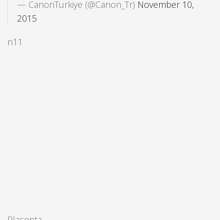
— CanonTurkiye (@Canon_Tr)
November 10,
2015
n11
Plasenta