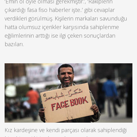
‘Emin ol öyle olması gerekmiştir.’, ‘Rakiplerin
çıkardığı fasa fiso haberler işte..’ gibi cevaplar
verdikleri görülmüş. Kişilerin markaları savunduğu
hatta olumsuz içerikler karşısında sahiplenme
eğilimlerinin arttığı ise ilgi çeken sonuçlardan
bazıları.
Kız kardeşine ve kendi parçası olarak sahiplendiği