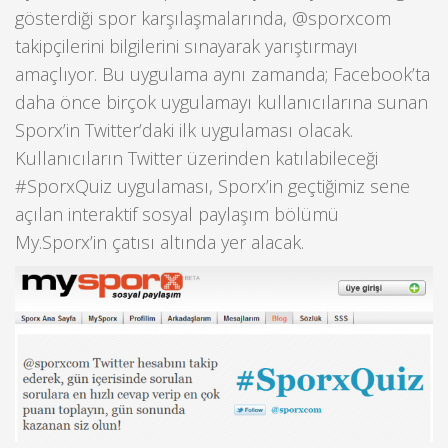
gösterdiği spor karşılaşmalarında, @sporxcom
takipçilerini bilgilerini sınayarak yarıştırmayı
amaçlıyor. Bu uygulama aynı zamanda; Facebook’ta
daha önce birçok uygulamayı kullanıcılarına sunan
Sporx’in Twitter’daki ilk uygulaması olacak.
Kullanıcıların Twitter üzerinden katılabileceği
#SporxQuiz uygulaması, Sporx’in geçtiğimiz sene
açılan interaktif sosyal paylaşım bölümü
My.Sporx’in çatısı altında yer alacak.