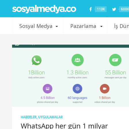
110K
600K
Sosyal Medya
Pazarlama
İş Dü
HABERLER
,
UYGULAMALAR
WhatsApp her gün 1 milyar