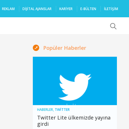
REKLAM
DIJITAL AJANSLAR
KARIYER
E-BÜLTEN
İLETİŞİM
x
Popüler Haberler
HABERLER
,
TWITTER
Twitter Lite ülkemizde yayına
girdi