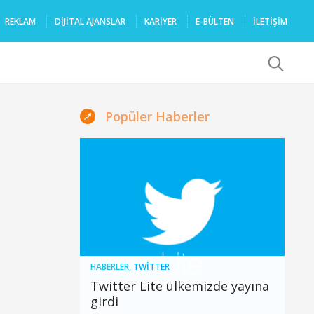
REKLAM
DIJITAL AJANSLAR
KARIYER
E-BÜLTEN
İLETİŞİM
x
Popüler Haberler
HABERLER
,
TWITTER
Twitter Lite ülkemizde yayına
girdi