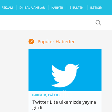
REKLAM
DIJITAL AJANSLAR
KARIYER
E-BÜLTEN
İLETİŞİM
x
Popüler Haberler
HABERLER
,
TWITTER
Twitter Lite ülkemizde yayına
girdi