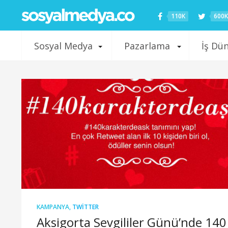
110K
600K
Sosyal Medya
Pazarlama
İş Dü
KAMPANYA
,
TWITTER
Aksigorta Sevgililer Günü’nde 140