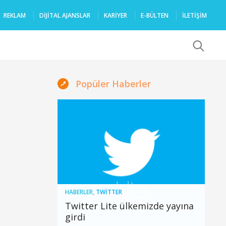
REKLAM
DIJITAL AJANSLAR
KARIYER
E-BÜLTEN
İLETİŞİM
x
Popüler Haberler
HABERLER
,
TWITTER
Twitter Lite ülkemizde yayına
girdi