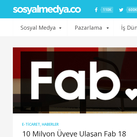
110K
600K
Sosyal Medya
Pazarlama
İş Dü
E-TICARET
,
HABERLER
10 Milyon Üyeye Ulaşan Fab 18