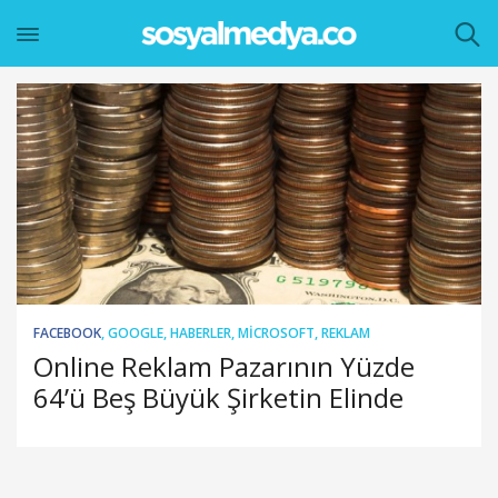
FACEBOOK
,
GOOGLE
,
HABERLER
,
MICROSOFT
,
REKLAM
Online Reklam Pazarının Yüzde
64’ü Beş Büyük Şirketin Elinde