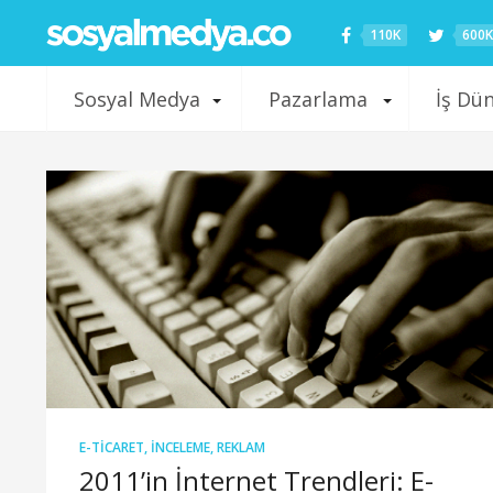
110K
600K
Sosyal Medya
Pazarlama
İş Dü
E-TICARET
,
İNCELEME
,
REKLAM
2011’in İnternet Trendleri: E-