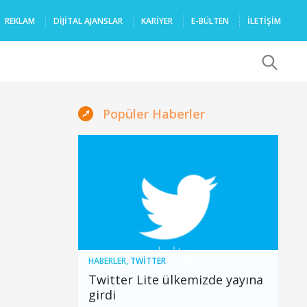
REKLAM
DIJITAL AJANSLAR
KARIYER
E-BÜLTEN
İLETİŞİM
x
Popüler Haberler
HABERLER
,
TWITTER
Twitter Lite ülkemizde yayına
girdi