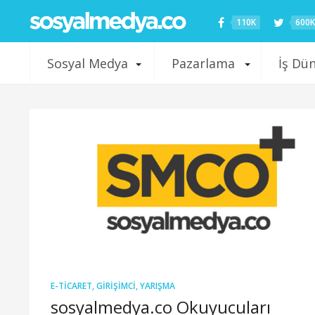
110K
600K
Sosyal Medya
Pazarlama
İş Dü
E-TICARET
,
GIRIŞIMCI
,
YARIŞMA
sosyalmedya.co Okuyucuları