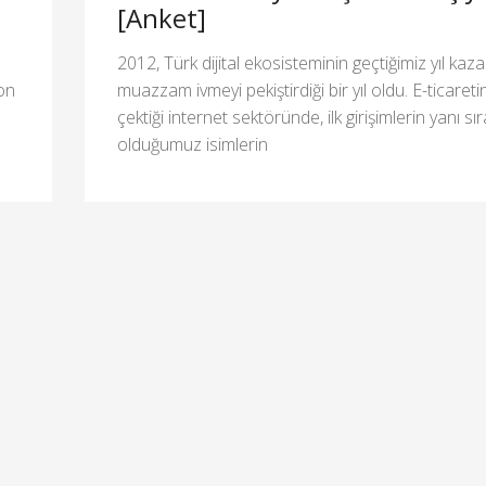
[Anket]
2012, Türk dijital ekosisteminin geçtiğimiz yıl kaza
son
muazzam ivmeyi pekiştirdiği bir yıl oldu. E-ticareti
çektiği internet sektöründe, ilk girişimlerin yanı sı
olduğumuz isimlerin