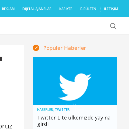
REKLAM
DIJITAL AJANSLAR
KARIYER
E-BÜLTEN
İLETİŞİM
x
Popüler Haberler
HABERLER
,
TWITTER
Twitter Lite ülkemizde yayına
girdi
yoruz