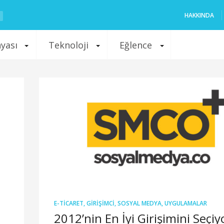
HAKKINDA
nyası
Teknoloji
Eğlence
E-TICARET
,
GIRIŞIMCI
,
SOSYAL MEDYA
,
UYGULAMALAR
2012’nin En İyi Girişimini Seçi