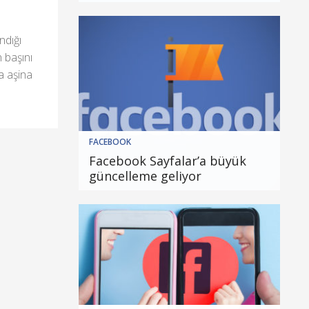
ndığı
n başını
ra aşina
FACEBOOK
Facebook Sayfalar’a büyük
güncelleme geliyor