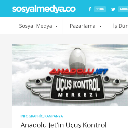
110K
600K
Sosyal Medya
Pazarlama
İş Dü
INFOGRAPHIC
,
KAMPANYA
Anadolu Jet’in Uçuş Kontrol