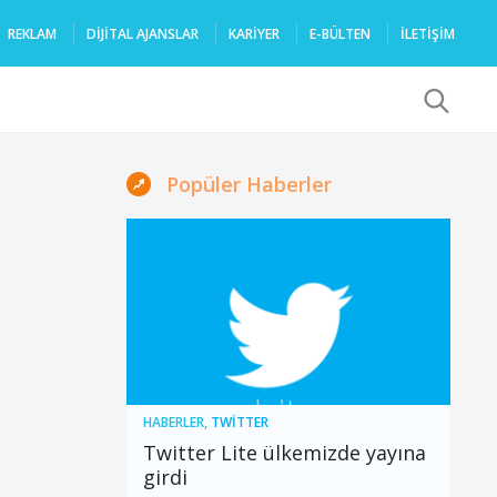
REKLAM
DIJITAL AJANSLAR
KARIYER
E-BÜLTEN
İLETİŞİM
x
Popüler Haberler
HABERLER
,
TWITTER
Twitter Lite ülkemizde yayına
girdi