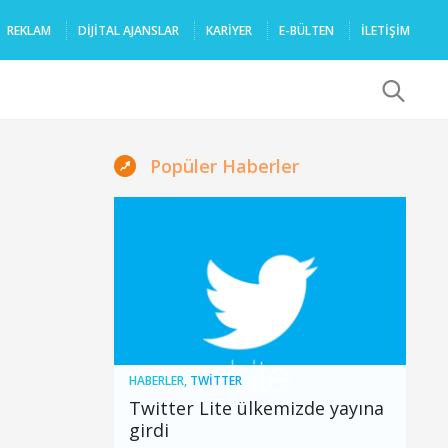
REKLAM
DIJITAL AJANSLAR
KARIYER
E-BÜLTEN
İLETİŞİM
x
Popüler Haberler
HABERLER
,
TWITTER
Twitter Lite ülkemizde yayına
girdi