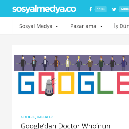
110K
600K
Sosyal Medya
Pazarlama
İş Dü
GOOGLE
,
HABERLER
Google’dan Doctor Who’nun