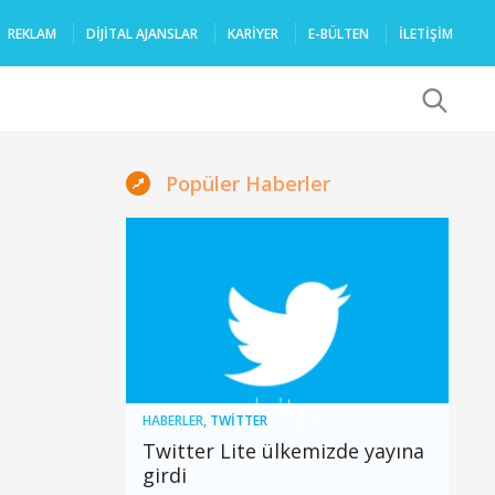
REKLAM
DIJITAL AJANSLAR
KARIYER
E-BÜLTEN
İLETİŞİM
x
Popüler Haberler
HABERLER
,
TWITTER
Twitter Lite ülkemizde yayına
girdi