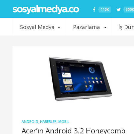
110K
600K
Sosyal Medya
Pazarlama
İş Dü
ANDROID
,
HABERLER
,
MOBIL
Acer’ın Android 3.2 Honeycomb