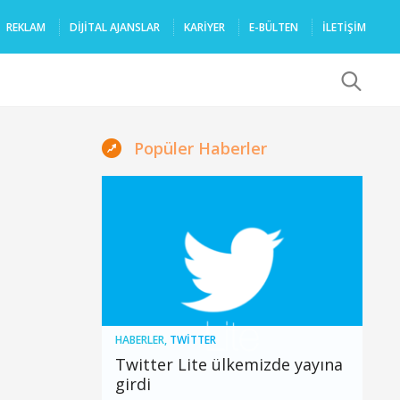
REKLAM
DIJITAL AJANSLAR
KARIYER
E-BÜLTEN
İLETİŞİM
x
Popüler Haberler
HABERLER
,
TWITTER
Twitter Lite ülkemizde yayına
girdi