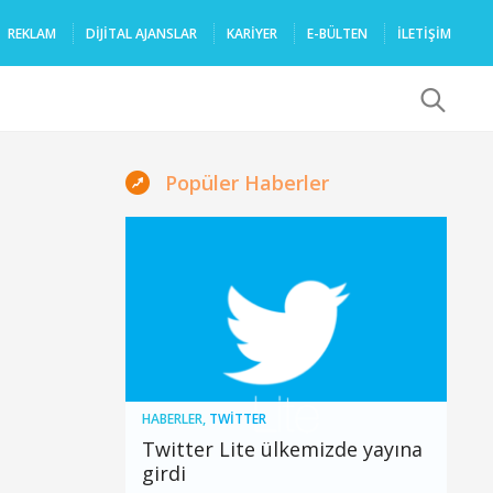
REKLAM
DIJITAL AJANSLAR
KARIYER
E-BÜLTEN
İLETİŞİM
x
Popüler Haberler
HABERLER
,
TWITTER
Twitter Lite ülkemizde yayına
girdi