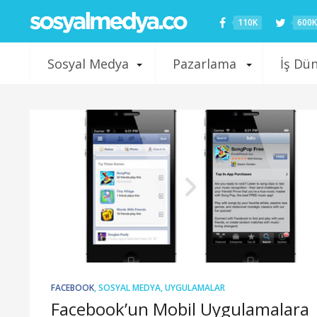
110K
600K
Sosyal Medya
Pazarlama
İş Dü
FACEBOOK
,
SOSYAL MEDYA
,
UYGULAMALAR
Facebook’un Mobil Uygulamalara