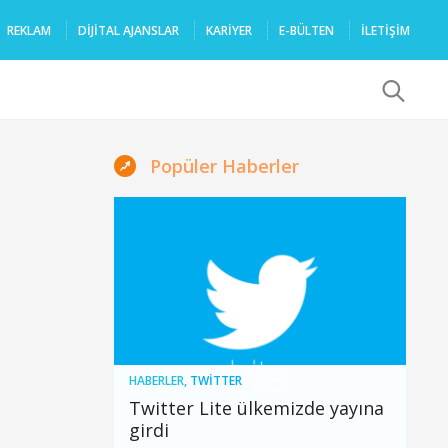
REKLAM
DIJITAL AJANSLAR
KARIYER
E-BÜLTEN
İLETİŞİM
x
Popüler Haberler
HABERLER
,
TWITTER
Twitter Lite ülkemizde yayına
girdi