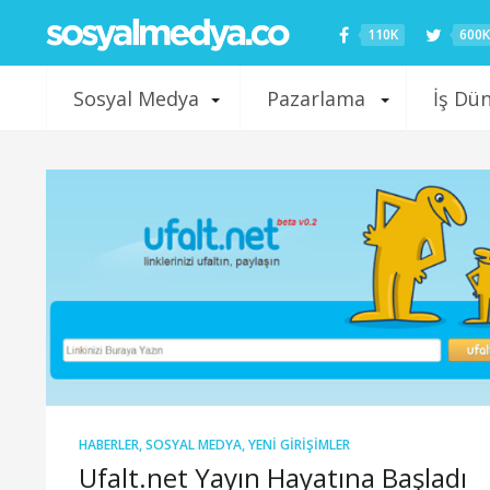
110K
600K
Sosyal Medya
Pazarlama
İş Dü
HABERLER
,
SOSYAL MEDYA
,
YENI GIRIŞIMLER
Ufalt.net Yayın Hayatına Başladı