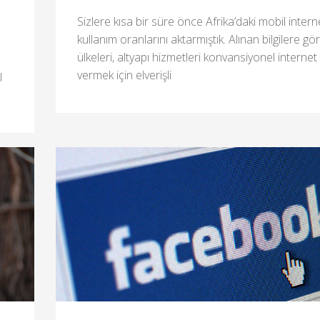
Sizlere kısa bir süre önce Afrika’daki mobil intern
kullanım oranlarını aktarmıştık. Alınan bilgilere gö
ülkeleri, altyapı hizmetleri konvansiyonel internet
vermek için elverişli
l