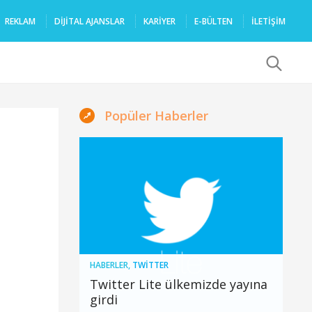
REKLAM
DIJITAL AJANSLAR
KARIYER
E-BÜLTEN
İLETİŞİM
x
Popüler Haberler
HABERLER
,
TWITTER
Twitter Lite ülkemizde yayına
girdi