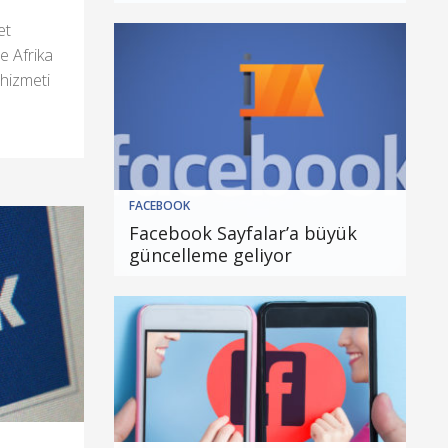
et
re Afrika
 hizmeti
FACEBOOK
Facebook Sayfalar’a büyük
güncelleme geliyor