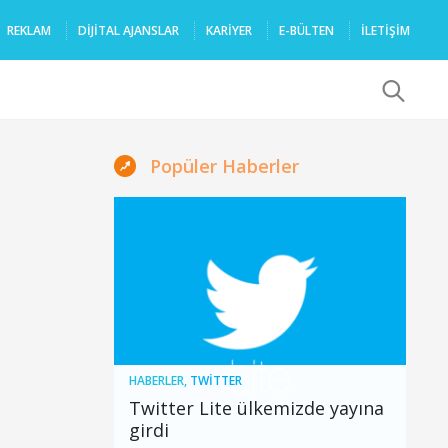
REKLAM
DIJITAL AJANSLAR
KARIYER
E-BÜLTEN
İLETİŞİM
x
Popüler Haberler
HABERLER
,
TWITTER
Twitter Lite ülkemizde yayına
girdi