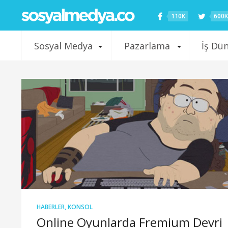
110K
600K
Sosyal Medya
Pazarlama
İş Dü
HABERLER
,
KONSOL
Online Oyunlarda Fremium Devri