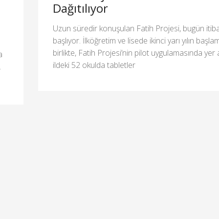
Dağıtılıyor
Uzun süredir konuşulan Fatih Projesi, bugün itiba
başlıyor. İlköğretim ve lisede ikinci yarı yılın başlam
birlikte, Fatih Projesi’nin pilot uygulamasında yer
a
ildeki 52 okulda tabletler
.