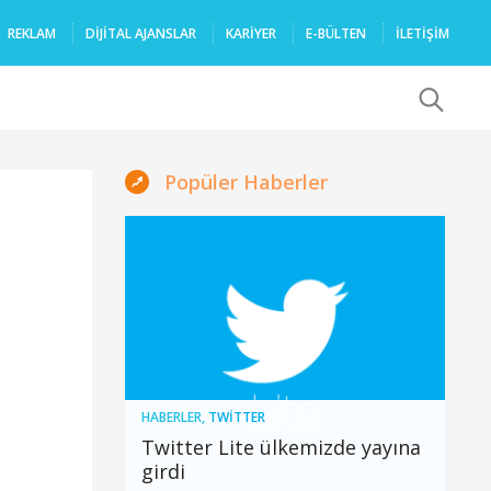
REKLAM
DIJITAL AJANSLAR
KARIYER
E-BÜLTEN
İLETİŞİM
x
Popüler Haberler
HABERLER
,
TWITTER
Twitter Lite ülkemizde yayına
girdi