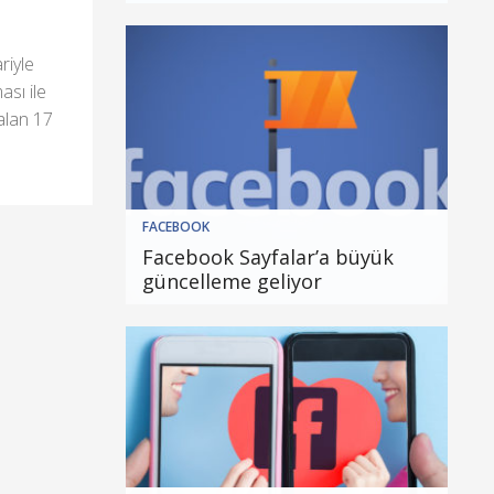
riyle
ası ile
 alan 17
FACEBOOK
Facebook Sayfalar’a büyük
güncelleme geliyor