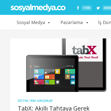
110K
600K
Sosyal Medya
Pazarlama
İş Dü
EĞITIM
,
YENI GIRIŞIMLER
TabX: Akıllı Tahtaya Gerek