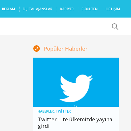
REKLAM
DIJITAL AJANSLAR
KARIYER
E-BÜLTEN
İLETİŞİM
x
Popüler Haberler
HABERLER
,
TWITTER
Twitter Lite ülkemizde yayına
girdi