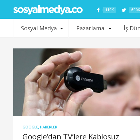
110K
600K
Sosyal Medya
Pazarlama
İş Dü
GOOGLE
,
HABERLER
Google’dan TV’lere Kablosuz