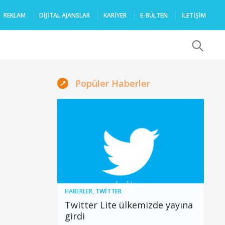
REKLAM
DIJITAL AJANSLAR
KARIYER
E-BÜLTEN
İLETİŞİM
x
Popüler Haberler
HABERLER
,
TWITTER
Twitter Lite ülkemizde yayına
girdi