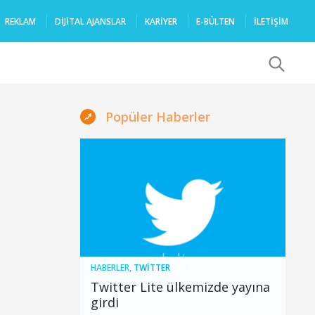
REKLAM
DIJITAL AJANSLAR
KARIYER
E-BÜLTEN
İLETİŞİM
x
Popüler Haberler
HABERLER
,
TWITTER
Twitter Lite ülkemizde yayına
girdi