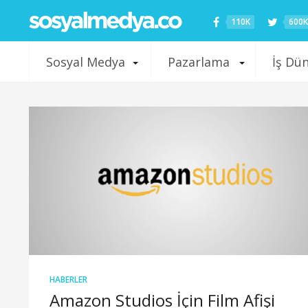
110K
600K
Sosyal Medya
Pazarlama
İş Dü
HABERLER
Amazon Studios İçin Film Afişi