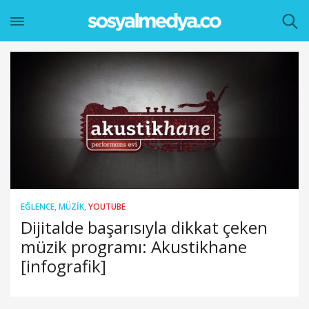
EĞLENCE
,
MÜZIK
,
YOUTUBE
Dijitalde başarısıyla dikkat çeken
müzik programı: Akustikhane
[infografik]