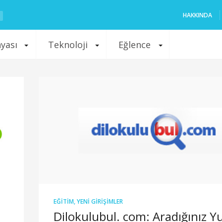
HAKKINDA
nyası
Teknoloji
Eğlence
EĞITIM
,
YENI GIRIŞIMLER
Dilokulubul. com: Aradığınız Y