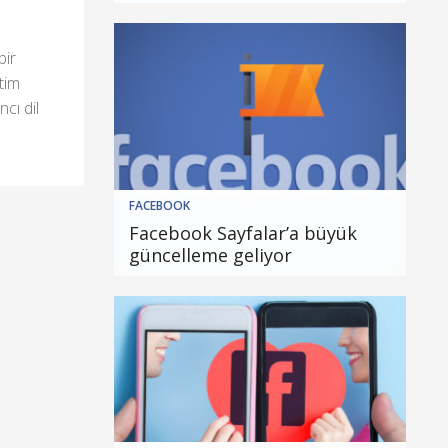
bir
itim
cı dil
FACEBOOK
Facebook Sayfalar’a büyük
güncelleme geliyor