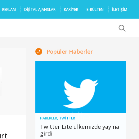
REKLAM
DIJITAL AJANSLAR
KARIYER
E-BÜLTEN
İLETİŞİM
x
Popüler Haberler
HABERLER
,
TWITTER
Twitter Lite ülkemizde yayına
girdi
urt