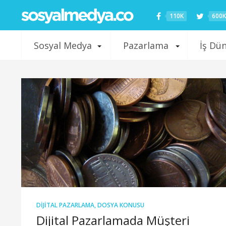
110K
600K
Sosyal Medya
Pazarlama
İş Dü
DIJITAL PAZARLAMA
,
DOSYA KONUSU
Dijital Pazarlamada Müşteri