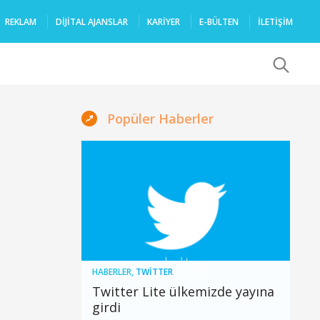
REKLAM
DIJITAL AJANSLAR
KARIYER
E-BÜLTEN
İLETİŞİM
x
Popüler Haberler
HABERLER
,
TWITTER
Twitter Lite ülkemizde yayına
girdi