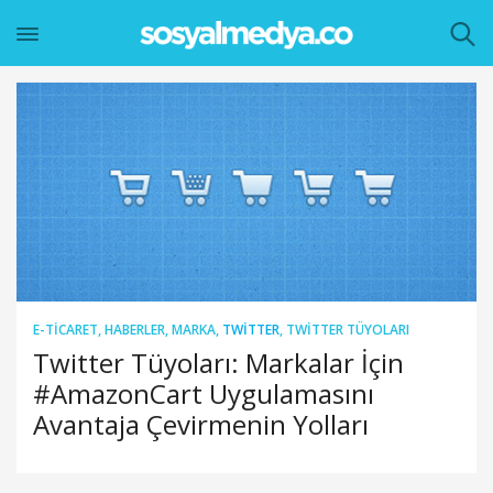
E-TICARET
,
HABERLER
,
MARKA
,
TWITTER
,
TWITTER TÜYOLARI
Twitter Tüyoları: Markalar İçin
#AmazonCart Uygulamasını
Avantaja Çevirmenin Yolları