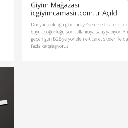
Giyim Mağazası
icgiyimcamasir.com.tr Açıldı
u
Dünyada olduğu gibi Türkiye’de de e-ticaret sitele
büyük çoğunluğu son kullanıcıya satış yapıyor. A
geçen gün B2B’ye yönelen e-ticaret siteleri ile d
fazla karşılaşıyoruz.