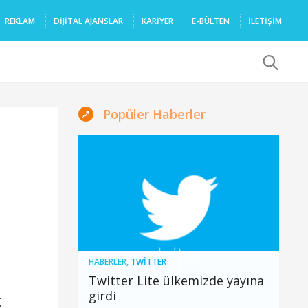
REKLAM
DIJITAL AJANSLAR
KARIYER
E-BÜLTEN
İLETİŞİM
x
Popüler Haberler
HABERLER
,
TWITTER
Twitter Lite ülkemizde yayına
girdi
ç