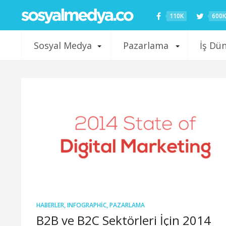
110K
600K
Sosyal Medya
Pazarlama
İş Dü
HABERLER
,
INFOGRAPHIC
,
PAZARLAMA
B2B ve B2C Sektörleri İçin 2014