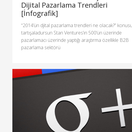
Dijital Pazarlama Trendleri
[İnfografik]
“2014’ün djital pazarlama trendleri ne olacak?” konus
tartışaladursun Stan Ventures’ın 500’ün üzerinde
pazarlamacı üzerinde yaptığı araştırma özellikle B2B
pazarlama sektörü