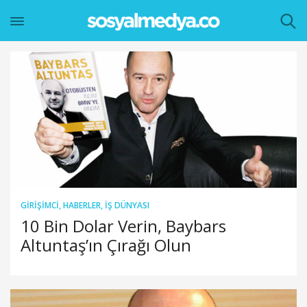
GIRIŞIMCI
,
HABERLER
,
İŞ DÜNYASI
10 Bin Dolar Verin, Baybars
Altuntaş’ın Çırağı Olun