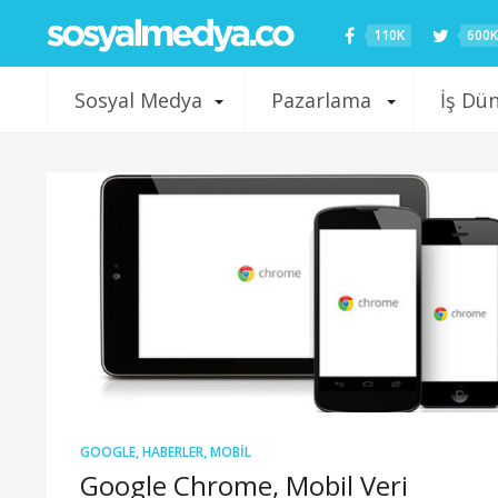
110K
600K
Sosyal Medya
Pazarlama
İş Dü
GOOGLE
,
HABERLER
,
MOBIL
Google Chrome, Mobil Veri