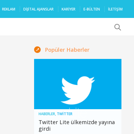
REKLAM
DIJITAL AJANSLAR
KARIYER
E-BÜLTEN
İLETİŞİM
x
Popüler Haberler
HABERLER
,
TWITTER
Twitter Lite ülkemizde yayına
girdi