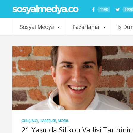
110K
600K
Sosyal Medya
Pazarlama
İş Dü
GIRIŞIMCI
,
HABERLER
,
MOBIL
21 Yaşında Silikon Vadisi Tarihinin