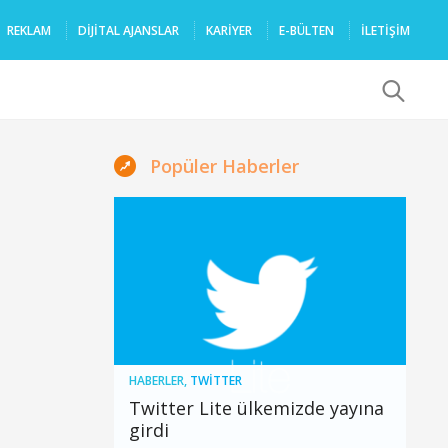
REKLAM
DIJITAL AJANSLAR
KARIYER
E-BÜLTEN
İLETİŞİM
x
Popüler Haberler
HABERLER
,
TWITTER
Twitter Lite ülkemizde yayına
girdi