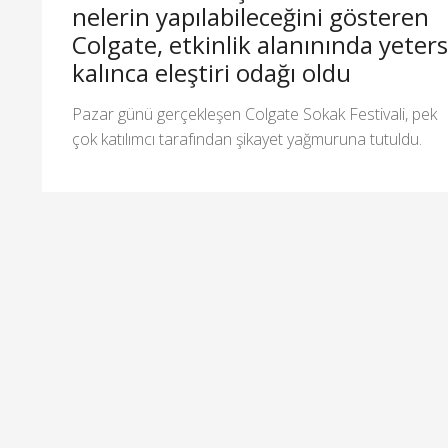
nelerin yapılabileceğini gösteren
Colgate, etkinlik alanınında yeters
kalınca eleştiri odağı oldu
Pazar günü gerçekleşen Colgate Sokak Festivali, pek
çok katılımcı tarafından şikayet yağmuruna tutuldu.