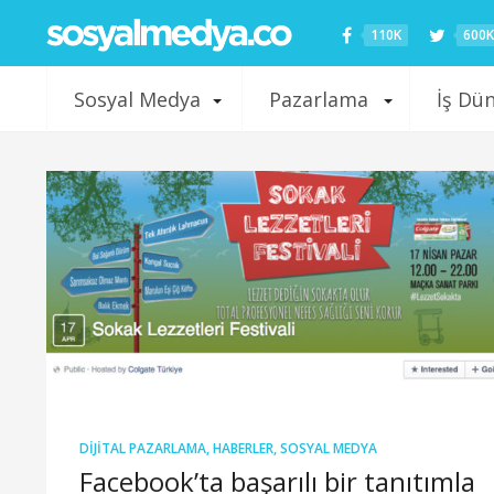
110K
600K
Sosyal Medya
Pazarlama
İş Dü
DIJITAL PAZARLAMA
,
HABERLER
,
SOSYAL MEDYA
Facebook’ta başarılı bir tanıtımla