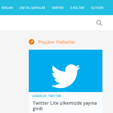
REKLAM
DIJITAL AJANSLAR
KARIYER
E-BÜLTEN
İLETİŞİM
x
Popüler Haberler
HABERLER
,
TWITTER
Twitter Lite ülkemizde yayına
girdi