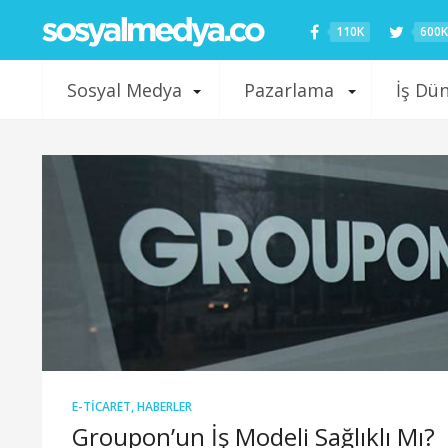
110K
600K
Sosyal Medya
Pazarlama
İş Dü
E-TICARET
,
HABERLER
Groupon’un İş Modeli Sağlıklı Mı?