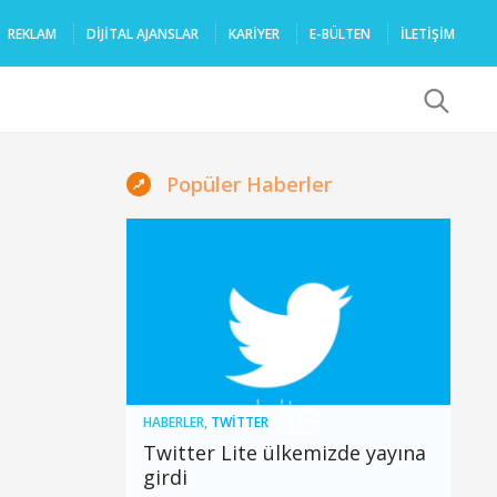
REKLAM
DIJITAL AJANSLAR
KARIYER
E-BÜLTEN
İLETİŞİM
x
Popüler Haberler
HABERLER
,
TWITTER
Twitter Lite ülkemizde yayına
girdi