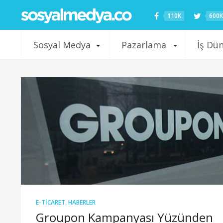
110K
600K
Sosyal Medya
Pazarlama
İş Dü
E-TICARET
,
HABERLER
Groupon Kampanyası Yüzünden