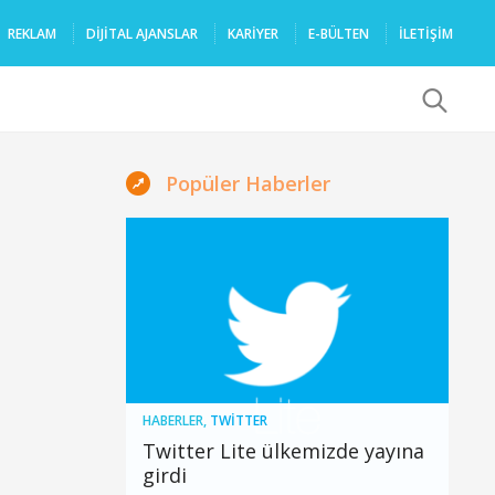
REKLAM
DIJITAL AJANSLAR
KARIYER
E-BÜLTEN
İLETİŞİM
x
Popüler Haberler
HABERLER
,
TWITTER
Twitter Lite ülkemizde yayına
girdi