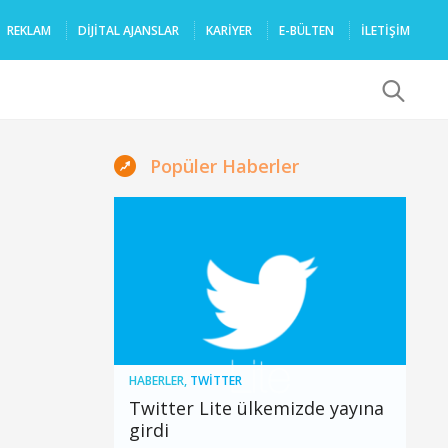
REKLAM
DIJITAL AJANSLAR
KARIYER
E-BÜLTEN
İLETİŞİM
x
Popüler Haberler
HABERLER
,
TWITTER
Twitter Lite ülkemizde yayına
girdi