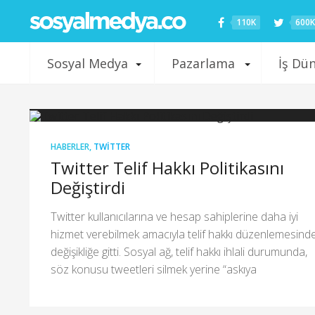
110K
600K
Sosyal Medya
Pazarlama
İş Dü
HABERLER
,
TWITTER
Twitter Telif Hakkı Politikasını
Değiştirdi
Twitter kullanıcılarına ve hesap sahiplerine daha iyi
hizmet verebilmek amacıyla telif hakkı düzenlemesind
değişikliğe gitti. Sosyal ağ, telif hakkı ihlali durumunda,
söz konusu tweetleri silmek yerine “askıya