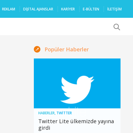
REKLAM
DIJITAL AJANSLAR
KARIYER
E-BÜLTEN
İLETİŞİM
x
Popüler Haberler
HABERLER
,
TWITTER
Twitter Lite ülkemizde yayına
girdi