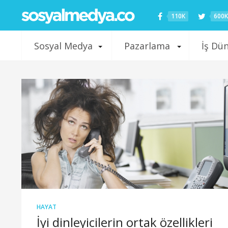
110K
600K
Sosyal Medya
Pazarlama
İş Dü
HAYAT
İyi dinleyicilerin ortak özellikleri