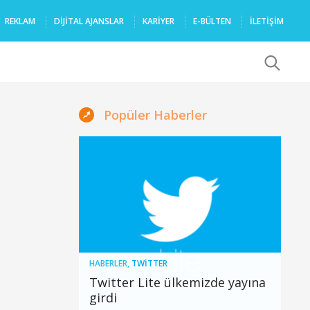
REKLAM
DIJITAL AJANSLAR
KARIYER
E-BÜLTEN
İLETİŞİM
x
Popüler Haberler
HABERLER
,
TWITTER
Twitter Lite ülkemizde yayına
girdi