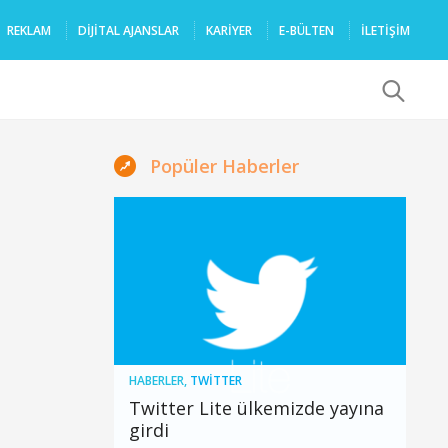
REKLAM
DIJITAL AJANSLAR
KARIYER
E-BÜLTEN
İLETİŞİM
x
Popüler Haberler
HABERLER
,
TWITTER
Twitter Lite ülkemizde yayına
girdi