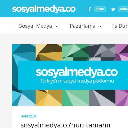
110K
600K
Sosyal Medya
Pazarlama
İş Dü
HABERLER
sosyalmedya.co’nun tamamı