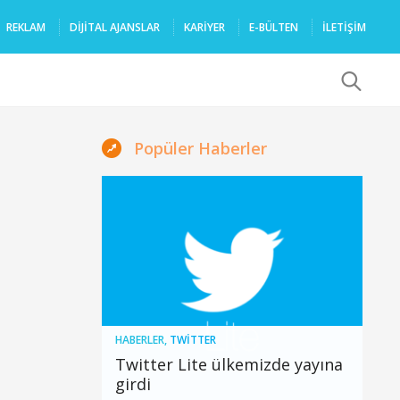
REKLAM
DIJITAL AJANSLAR
KARIYER
E-BÜLTEN
İLETİŞİM
x
Popüler Haberler
HABERLER
,
TWITTER
Twitter Lite ülkemizde yayına
girdi