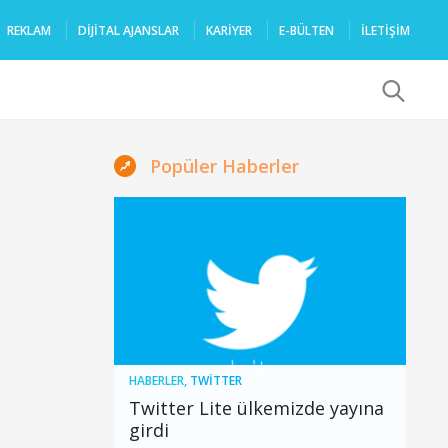
REKLAM
DIJITAL AJANSLAR
KARIYER
E-BÜLTEN
İLETİŞİM
x
Popüler Haberler
HABERLER
,
TWITTER
Twitter Lite ülkemizde yayına
girdi