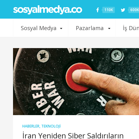
110K
600K
Sosyal Medya
Pazarlama
İş Dü
HABERLER
,
TEKNOLOJI
İran Yeniden Siber Saldırıların