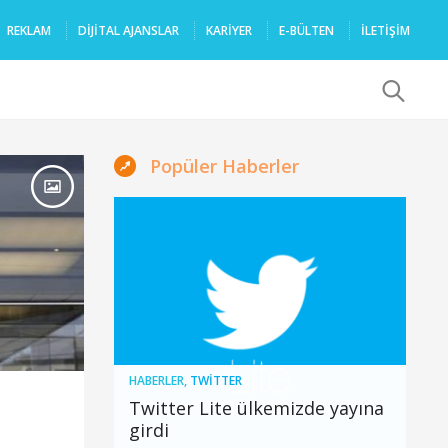
REKLAM
DIJITAL AJANSLAR
KARIYER
E-BÜLTEN
İLETİŞİM
x
Popüler Haberler
HABERLER
,
TWITTER
Twitter Lite ülkemizde yayına
girdi