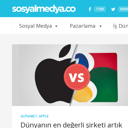
110K
600K
Sosyal Medya
Pazarlama
İş Dü
ALPHABET
,
APPLE
Dünyanın en değerli şirketi artık