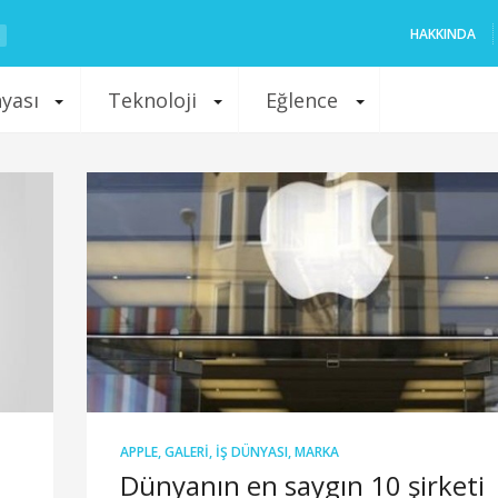
HAKKINDA
nyası
Teknoloji
Eğlence
APPLE
,
GALERI
,
İŞ DÜNYASI
,
MARKA
Dünyanın en saygın 10 şirketi